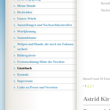
Betreff
Meine Hunde
Nachri
Deckrüden
Unsere Würfe
Ausstellungen und Nachzuchtkontrollen
Wurfplanung
Stammbäume
Welpen und Hunde, die noch ein Zuhause
suchen!
Bildergalerie
Ferienwohnung Hütte des Nordens
Gästebuch
Kontakt
Aktuell sind 26 Eint
Impressum
<
1
2
3
>
Links zu Presse und Vereinen
Astrid Kir