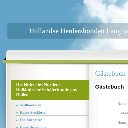
Hollandse Herdershonden Langha
Gästebuch
Die Hüter des Nordens -
Gästebuch
Holländische Schäferhunde aus
Hollen
Name:
Willkommen
Rasse-Steckbrief
E-Mail
Die Züchterin
Homep
Erste Begegnung