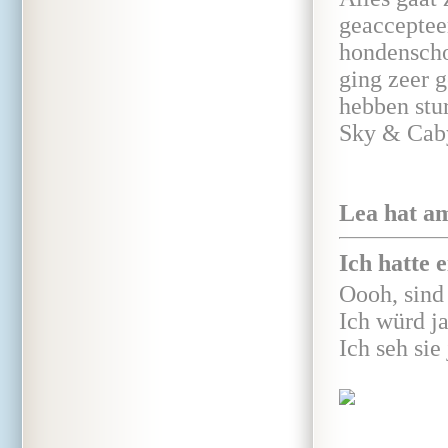
geaccepteer
hondenscho
ging zeer 
hebben stu
Sky & Cab
Lea hat am
Ich hatte 
Oooh, sind 
Ich würd ja
Ich seh sie