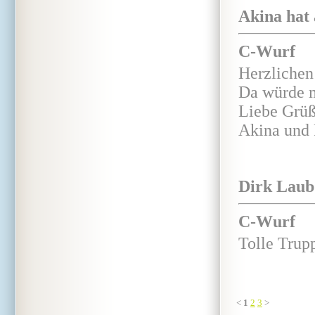
Akina hat 
C-Wurf
Herzliche
Da würde m
Liebe Grü
Akina und 
Dirk Laub 
C-Wurf
Tolle Trupp
<
1
2
3
>