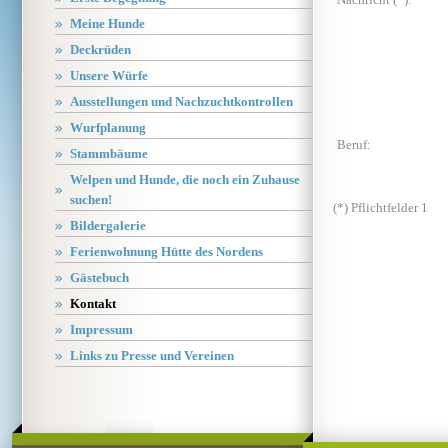
Meine Hunde
Deckrüden
Unsere Würfe
Ausstellungen und Nachzuchtkontrollen
Wurfplanung
Beruf:
Stammbäume
Welpen und Hunde, die noch ein Zuhause
suchen!
(*) Pflichtfelder
1
Bildergalerie
Ferienwohnung Hütte des Nordens
Gästebuch
Kontakt
Impressum
Links zu Presse und Vereinen