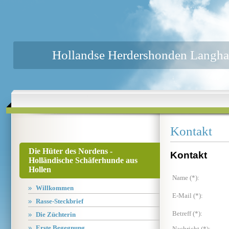
Hollandse Herdershonden Langha
Kontakt
Die Hüter des Nordens -
Kontakt
Holländische Schäferhunde aus
Hollen
Name (*):
Willkommen
E-Mail (*):
Rasse-Steckbrief
Betreff (*):
Die Züchterin
Erste Begegnung
Nachricht (*):