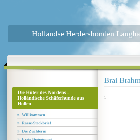
Hollandse Herdershonden Langha
Brai Brahm
Die Hüter des Nordens -
1
Holländische Schäferhunde aus
Hollen
Willkommen
Rasse-Steckbrief
Die Züchterin
Erste Begegnung