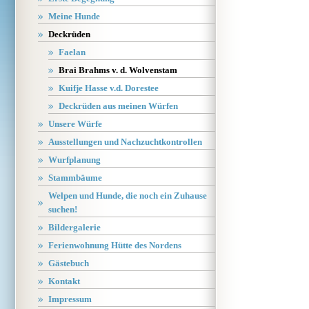
Meine Hunde
Deckrüden
Faelan
Brai Brahms v. d. Wolvenstam
Kuifje Hasse v.d. Dorestee
Deckrüden aus meinen Würfen
Unsere Würfe
Ausstellungen und Nachzuchtkontrollen
Wurfplanung
Stammbäume
Welpen und Hunde, die noch ein Zuhause
suchen!
Bildergalerie
Ferienwohnung Hütte des Nordens
Gästebuch
Kontakt
Impressum